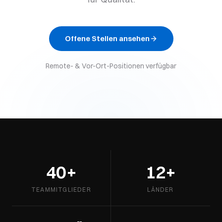
Offene Stellen ansehen
Remote- & Vor-Ort-Positionen verfügbar
40+
12+
TEAMMITGLIEDER
LÄNDER