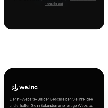
Kontakt auf
Thanks for a great system! It is an
actual pleasure to use! The click
and load approach is genuinely
inspiring - my head fills with ideas
for the website rather than how-
to problems.
Mal Williamson
Film Director & Therapist
Der KI-Website-Builder. Beschreiben Sie Ihre Idee
und erhalten Sie in Sekunden eine fertige Website.