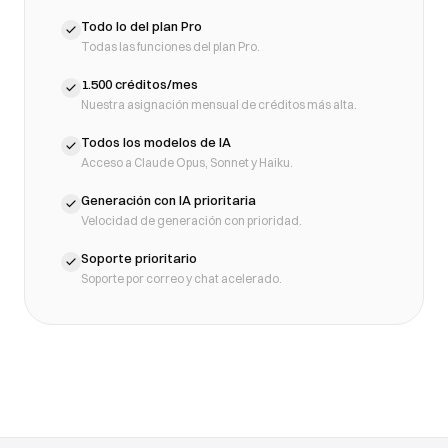
Todo lo del plan Pro
Todas las funciones del plan Pro.
1.500 créditos/mes
Nuestra asignación mensual de créditos más alta.
Todos los modelos de IA
Acceso a Claude Opus, Sonnet y Haiku.
Generación con IA prioritaria
Velocidad de generación con prioridad.
Soporte prioritario
Soporte por correo y chat acelerado.