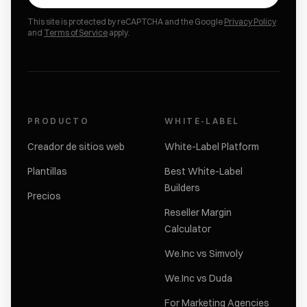
This site is protected by reCAPTCHA and the Google
Privacy Policy
and
Terms of Service
apply.
PRODUCTO
WHITE-LABEL
Creador de sitios web
White-Label Platform
Plantillas
Best White-Label
Builders
Precios
Reseller Margin
Calculator
We.Inc vs Simvoly
We.Inc vs Duda
For Marketing Agencies