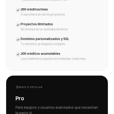
250 créditos/mes
Crea e itera en varios proyectos.
Proyectos ilimitados
Sin límites en la cantidad de sitios.
Dominios personalizados y SSL
Tu dominio, protegido y alojado.
200 créditos acumulables
Los créditos no usados se trasladan cada mes.
MÁS POPULAR
Pro
Para equipos y usuarios avanzados que necesitan
la mejor IA.