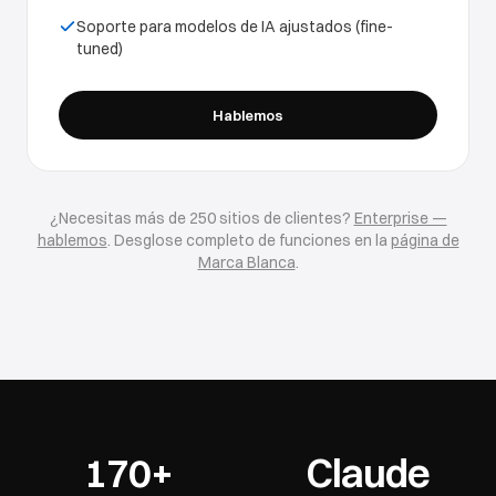
Soporte para modelos de IA ajustados (fine-
tuned)
Hablemos
¿Necesitas más de 250 sitios de clientes?
Enterprise —
hablemos
. Desglose completo de funciones en la
página de
Marca Blanca
.
170+
Claude